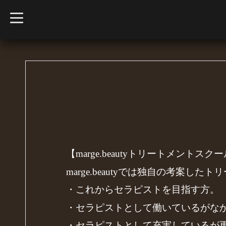
t
o
g
g
l
e
n
a
v
i
g
a
t
i
o
n
【marge.beautyトリートメントスク
marge.beautyでは独自の考案し
・これからセラピストを目指す方。
・セラピストとして働いているがな
・セラピストとして充実しているが