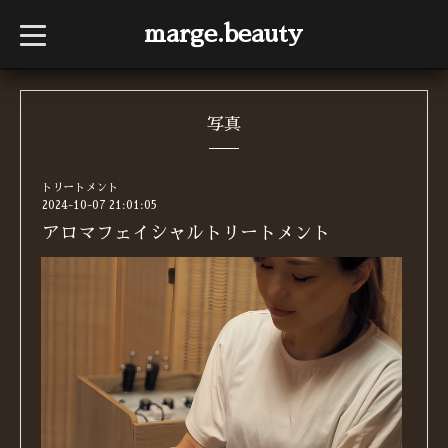
marge.beauty
t
o
g
g
l
e
n
写真
a
v
i
g
トリートメント
a
2024-10-07 21:01:05
t
i
アロマフェイシャルトリートメント
o
n